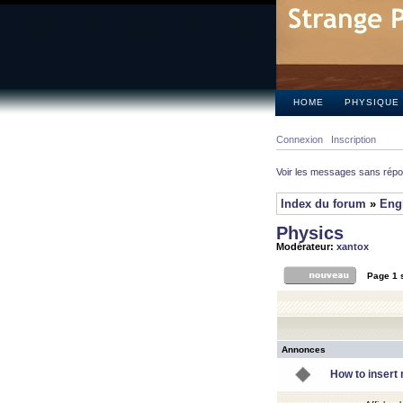
HOME
PHYSIQUE
Connexion
Inscription
Voir les messages sans rép
Index du forum
»
Eng
Physics
Modérateur:
xantox
Page
1
Annonces
How to insert 