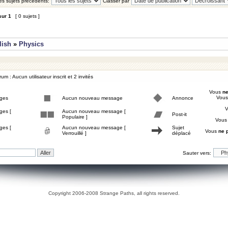
les sujets précédents:
Classer par
sur
1
[ 0 sujets ]
lish
»
Physics
um : Aucun utilisateur inscrit et 2 invités
Vous
ne
Vou
ges
Aucun nouveau message
Annonce
ges [
Aucun nouveau message [
Post-it
Populaire ]
Vou
ges [
Aucun nouveau message [
Sujet
Vous
ne 
Verrouillé ]
déplacé
Sauter vers:
Copyright 2006-2008 Strange Paths, all rights reserved.