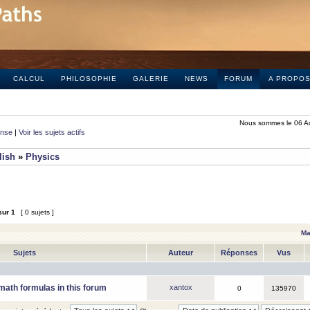
CALCUL
PHILOSOPHIE
GALERIE
NEWS
FORUM
A PROPO
Nous sommes le 06 A
onse
|
Voir les sujets actifs
lish
»
Physics
sur
1
[ 0 sujets ]
Ma
Sujets
Auteur
Réponses
Vus
math formulas in this forum
xantox
0
135970