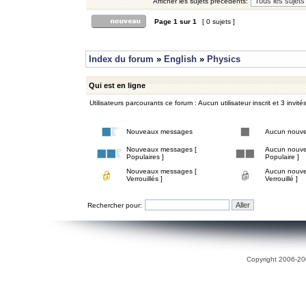
Afficher les sujets précédents:
Page
1
sur
1
[ 0 sujets ]
Index du forum
»
English
»
Physics
Qui est en ligne
Utilisateurs parcourants ce forum : Aucun utilisateur inscrit et 3 invité
Nouveaux messages
Aucun nouv
Nouveaux messages [
Aucun nouve
Populaires ]
Populaire ]
Nouveaux messages [
Aucun nouve
Verrouillés ]
Verrouillé ]
Rechercher pour:
Copyright 2006-200