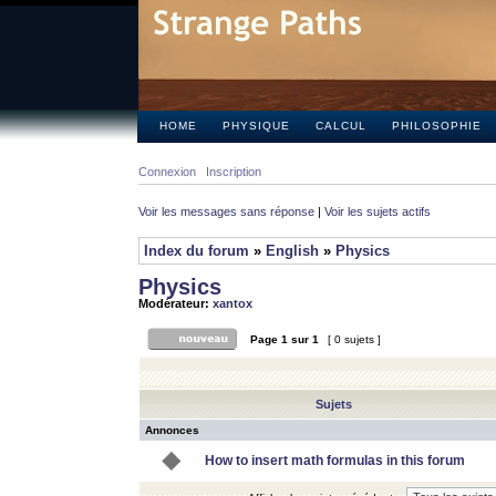
HOME
PHYSIQUE
CALCUL
PHILOSOPHIE
Connexion
Inscription
Voir les messages sans réponse
|
Voir les sujets actifs
Index du forum
»
English
»
Physics
Physics
Modérateur:
xantox
Page
1
sur
1
[ 0 sujets ]
Sujets
Annonces
How to insert math formulas in this forum