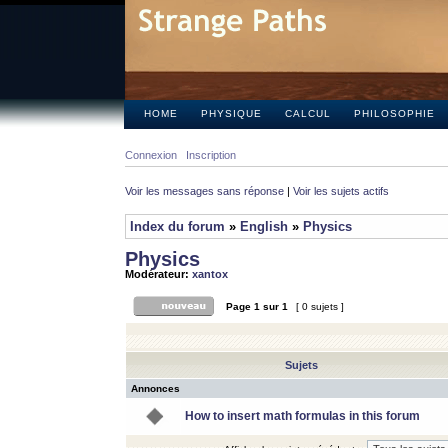
HOME
PHYSIQUE
CALCUL
PHILOSOPHIE
Connexion
Inscription
Voir les messages sans réponse
|
Voir les sujets actifs
Index du forum
»
English
»
Physics
Physics
Modérateur:
xantox
Page
1
sur
1
[ 0 sujets ]
Sujets
Annonces
How to insert math formulas in this forum