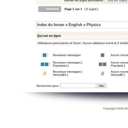
Afficher les sujets précédents:
Page
1
sur
1
[ 0 sujets ]
Index du forum
»
English
»
Physics
Qui est en ligne
Utilisateurs parcourants ce forum : Aucun utilisateur inscrit et 3 invité
Nouveaux messages
Aucun nouv
Nouveaux messages [
Aucun nouve
Populaires ]
Populaire ]
Nouveaux messages [
Aucun nouve
Verrouillés ]
Verrouillé ]
Rechercher pour:
Copyright 2006-200