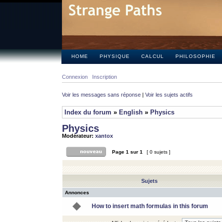
HOME
PHYSIQUE
CALCUL
PHILOSOPHIE
Connexion
Inscription
Voir les messages sans réponse
|
Voir les sujets actifs
Index du forum
»
English
»
Physics
Physics
Modérateur:
xantox
Page
1
sur
1
[ 0 sujets ]
Sujets
Annonces
How to insert math formulas in this forum