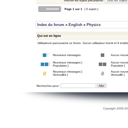
Afficher les sujets précédents:
Page
1
sur
1
[ 0 sujets ]
Index du forum
»
English
»
Physics
Qui est en ligne
Utilisateurs parcourants ce forum : Aucun utilisateur inscrit et 6 invité
Nouveaux messages
Aucun nouv
Nouveaux messages [
Aucun nouve
Populaires ]
Populaire ]
Nouveaux messages [
Aucun nouve
Verrouillés ]
Verrouillé ]
Rechercher pour:
Copyright 2006-200