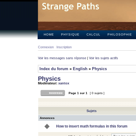
HOME
PHYSIQUE
CALCUL
PHILOSOPHIE
Connexion
Inscription
Voir les messages sans réponse
|
Voir les sujets actifs
Index du forum
»
English
»
Physics
Physics
Modérateur:
xantox
Page
1
sur
1
[ 0 sujets ]
Sujets
Annonces
How to insert math formulas in this forum