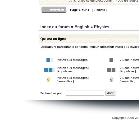
Afficher les sujets précédents:
Page
1
sur
1
[ 0 sujets ]
Index du forum
»
English
»
Physics
Qui est en ligne
Utilisateurs parcourants ce forum : Aucun utilisateur inscrit et 2 invité
Nouveaux messages
Aucun nouv
Nouveaux messages [
Aucun nouve
Populaires ]
Populaire ]
Nouveaux messages [
Aucun nouve
Verrouillés ]
Verrouillé ]
Rechercher pour:
Copyright 2006-200