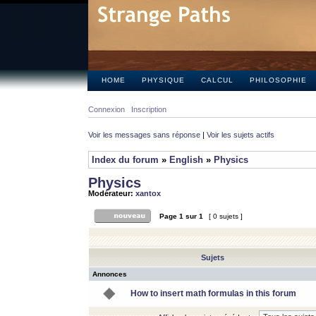
HOME
PHYSIQUE
CALCUL
PHILOSOPHIE
Connexion
Inscription
Voir les messages sans réponse
|
Voir les sujets actifs
Index du forum
»
English
»
Physics
Physics
Modérateur:
xantox
Page
1
sur
1
[ 0 sujets ]
Sujets
Annonces
How to insert math formulas in this forum