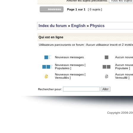
Afficher les sujets précédents:
Page
1
sur
1
[ 0 sujets ]
Index du forum
»
English
»
Physics
Qui est en ligne
Utilisateurs parcourants ce forum : Aucun utilisateur inscrit et 2 invité
Nouveaux messages
Aucun nouv
Nouveaux messages [
Aucun nouve
Populaires ]
Populaire ]
Nouveaux messages [
Aucun nouve
Verrouillés ]
Verrouillé ]
Rechercher pour:
Copyright 2006-200