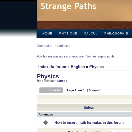
HOME
PHYSIQUE
CALCUL
PHILOSOPHIE
Connexion
Inscription
Voir les messages sans réponse
|
Voir les sujets actifs
Index du forum
»
English
»
Physics
Physics
Modérateur:
xantox
Page
1
sur
1
[ 0 sujets ]
Sujets
Annonces
How to insert math formulas in this forum