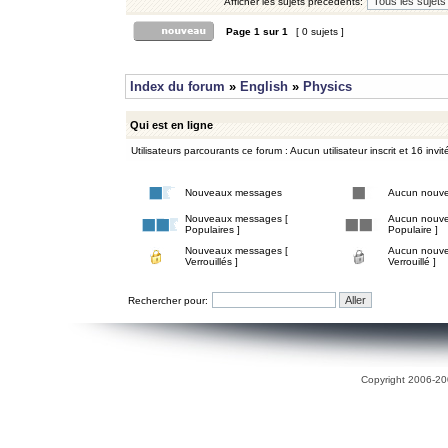
Afficher les sujets précédents:
Page
1
sur
1
[ 0 sujets ]
Index du forum
»
English
»
Physics
Qui est en ligne
Utilisateurs parcourants ce forum : Aucun utilisateur inscrit et 16 invit
Nouveaux messages
Aucun nouv
Nouveaux messages [
Aucun nouve
Populaires ]
Populaire ]
Nouveaux messages [
Aucun nouve
Verrouillés ]
Verrouillé ]
Rechercher pour:
Copyright 2006-200