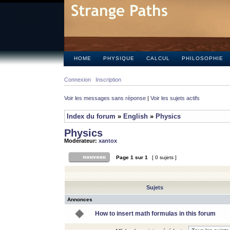
HOME
PHYSIQUE
CALCUL
PHILOSOPHIE
Connexion
Inscription
Voir les messages sans réponse
|
Voir les sujets actifs
Index du forum
»
English
»
Physics
Physics
Modérateur:
xantox
Page
1
sur
1
[ 0 sujets ]
Sujets
Annonces
How to insert math formulas in this forum