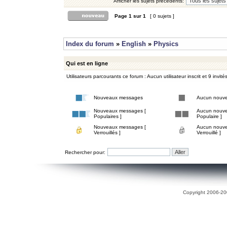
Afficher les sujets précédents:
Page
1
sur
1
[ 0 sujets ]
Index du forum
»
English
»
Physics
Qui est en ligne
Utilisateurs parcourants ce forum : Aucun utilisateur inscrit et 9 invité
Nouveaux messages
Aucun nouv
Nouveaux messages [
Aucun nouve
Populaires ]
Populaire ]
Nouveaux messages [
Aucun nouve
Verrouillés ]
Verrouillé ]
Rechercher pour:
Copyright 2006-200