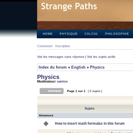
HOME
PHYSIQUE
CALCUL
PHILOSOPHIE
Connexion
Inscription
Voir les messages sans réponse
|
Voir les sujets actifs
Index du forum
»
English
»
Physics
Physics
Modérateur:
xantox
Page
1
sur
1
[ 0 sujets ]
Sujets
Annonces
How to insert math formulas in this forum