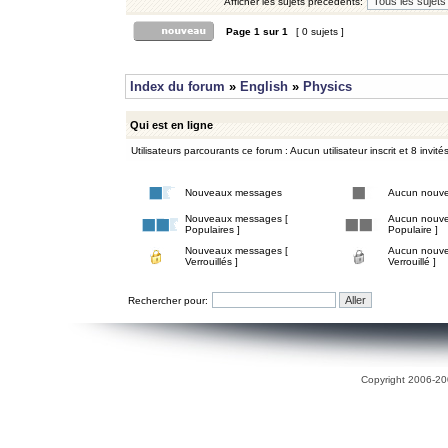
Afficher les sujets précédents:
Page
1
sur
1
[ 0 sujets ]
Index du forum
»
English
»
Physics
Qui est en ligne
Utilisateurs parcourants ce forum : Aucun utilisateur inscrit et 8 invité
Nouveaux messages
Aucun nouv
Nouveaux messages [
Aucun nouve
Populaires ]
Populaire ]
Nouveaux messages [
Aucun nouve
Verrouillés ]
Verrouillé ]
Rechercher pour:
Copyright 2006-200