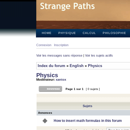
HOME
PHYSIQUE
CALCUL
PHILOSOPHIE
Connexion
Inscription
Voir les messages sans réponse
|
Voir les sujets actifs
Index du forum
»
English
»
Physics
Physics
Modérateur:
xantox
Page
1
sur
1
[ 0 sujets ]
Sujets
Annonces
How to insert math formulas in this forum