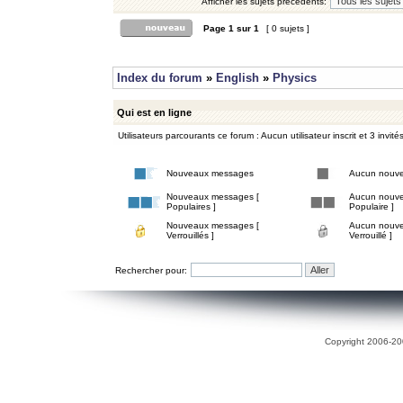
Afficher les sujets précédents:
Page
1
sur
1
[ 0 sujets ]
Index du forum
»
English
»
Physics
Qui est en ligne
Utilisateurs parcourants ce forum : Aucun utilisateur inscrit et 3 invité
Nouveaux messages
Aucun nouv
Nouveaux messages [
Aucun nouve
Populaires ]
Populaire ]
Nouveaux messages [
Aucun nouve
Verrouillés ]
Verrouillé ]
Rechercher pour:
Copyright 2006-200