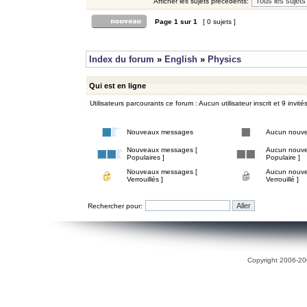
Afficher les sujets précédents:
Page
1
sur
1
[ 0 sujets ]
Index du forum
»
English
»
Physics
Qui est en ligne
Utilisateurs parcourants ce forum : Aucun utilisateur inscrit et 9 invité
Nouveaux messages
Aucun nouv
Nouveaux messages [
Aucun nouve
Populaires ]
Populaire ]
Nouveaux messages [
Aucun nouve
Verrouillés ]
Verrouillé ]
Rechercher pour:
Copyright 2006-200