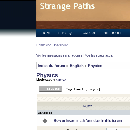
HOME
PHYSIQUE
CALCUL
PHILOSOPHIE
Connexion
Inscription
Voir les messages sans réponse
|
Voir les sujets actifs
Index du forum
»
English
»
Physics
Physics
Modérateur:
xantox
Page
1
sur
1
[ 0 sujets ]
Sujets
Annonces
How to insert math formulas in this forum