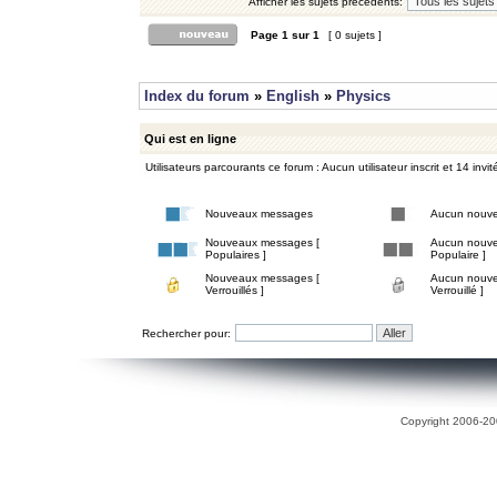
Afficher les sujets précédents:
Page
1
sur
1
[ 0 sujets ]
Index du forum
»
English
»
Physics
Qui est en ligne
Utilisateurs parcourants ce forum : Aucun utilisateur inscrit et 14 invit
Nouveaux messages
Aucun nouv
Nouveaux messages [
Aucun nouve
Populaires ]
Populaire ]
Nouveaux messages [
Aucun nouve
Verrouillés ]
Verrouillé ]
Rechercher pour:
Copyright 2006-200