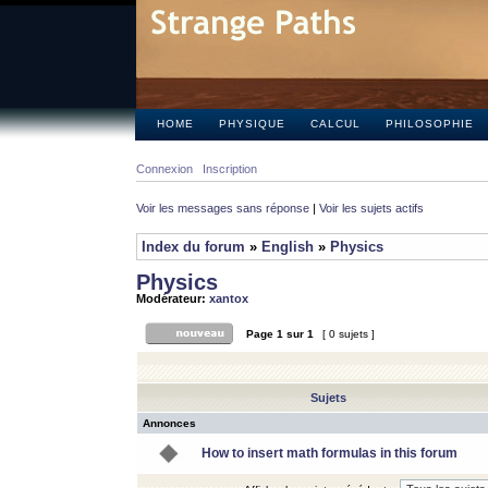
HOME
PHYSIQUE
CALCUL
PHILOSOPHIE
Connexion
Inscription
Voir les messages sans réponse
|
Voir les sujets actifs
Index du forum
»
English
»
Physics
Physics
Modérateur:
xantox
Page
1
sur
1
[ 0 sujets ]
Sujets
Annonces
How to insert math formulas in this forum