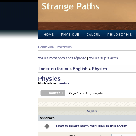
HOME
PHYSIQUE
CALCUL
PHILOSOPHIE
Connexion
Inscription
Voir les messages sans réponse
|
Voir les sujets actifs
Index du forum
»
English
»
Physics
Physics
Modérateur:
xantox
Page
1
sur
1
[ 0 sujets ]
Sujets
Annonces
How to insert math formulas in this forum