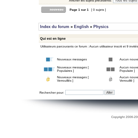
Afficher les sujets précédents:
Page
1
sur
1
[ 0 sujets ]
Index du forum
»
English
»
Physics
Qui est en ligne
Utilisateurs parcourants ce forum : Aucun utilisateur inscrit et 9 invité
Nouveaux messages
Aucun nouv
Nouveaux messages [
Aucun nouve
Populaires ]
Populaire ]
Nouveaux messages [
Aucun nouve
Verrouillés ]
Verrouillé ]
Rechercher pour:
Copyright 2006-200