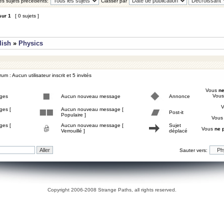
les sujets précédents:
Classer par
sur
1
[ 0 sujets ]
lish
»
Physics
um : Aucun utilisateur inscrit et 5 invités
Vous
ne
Vou
ges
Aucun nouveau message
Annonce
ges [
Aucun nouveau message [
Post-it
Populaire ]
Vou
ges [
Aucun nouveau message [
Sujet
Vous
ne 
Verrouillé ]
déplacé
Sauter vers:
Copyright 2006-2008 Strange Paths, all rights reserved.