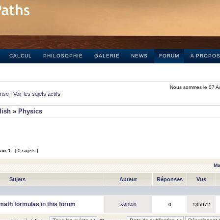
CALCUL
PHILOSOPHIE
GALERIE
NEWS
FORUM
A PROPO
Nous sommes le 07 A
onse
|
Voir les sujets actifs
lish
»
Physics
sur
1
[ 0 sujets ]
Ma
Sujets
Auteur
Réponses
Vus
math formulas in this forum
xantox
0
135972