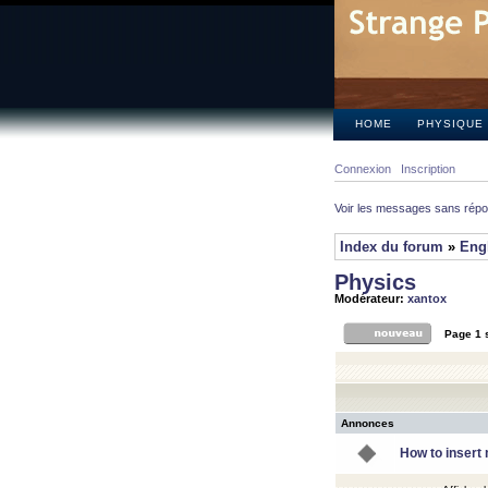
HOME
PHYSIQUE
Connexion
Inscription
Voir les messages sans rép
Index du forum
»
Eng
Physics
Modérateur:
xantox
Page
1
Annonces
How to insert 