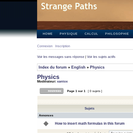
HOME
PHYSIQUE
CALCUL
PHILOSOPHIE
Connexion
Inscription
Voir les messages sans réponse
|
Voir les sujets actifs
Index du forum
»
English
»
Physics
Physics
Modérateur:
xantox
Page
1
sur
1
[ 0 sujets ]
Sujets
Annonces
How to insert math formulas in this forum