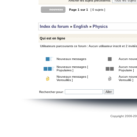
Afficher les sujets précédents:
Page
1
sur
1
[ 0 sujets ]
Index du forum
»
English
»
Physics
Qui est en ligne
Utilisateurs parcourants ce forum : Aucun utilisateur inscrit et 2 invité
Nouveaux messages
Aucun nouv
Nouveaux messages [
Aucun nouve
Populaires ]
Populaire ]
Nouveaux messages [
Aucun nouve
Verrouillés ]
Verrouillé ]
Rechercher pour:
Copyright 2006-200