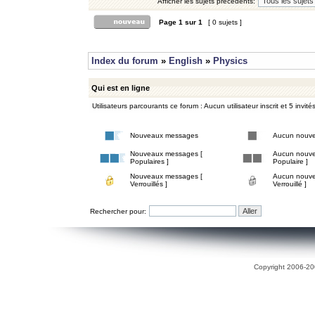
Afficher les sujets précédents:
Page
1
sur
1
[ 0 sujets ]
Index du forum
»
English
»
Physics
Qui est en ligne
Utilisateurs parcourants ce forum : Aucun utilisateur inscrit et 5 invité
Nouveaux messages
Aucun nouv
Nouveaux messages [
Aucun nouve
Populaires ]
Populaire ]
Nouveaux messages [
Aucun nouve
Verrouillés ]
Verrouillé ]
Rechercher pour:
Copyright 2006-200