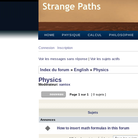
HOME
PHYSIQUE
CALCUL
PHILOSOPHIE
Connexion
Inscription
Voir les messages sans réponse
|
Voir les sujets actifs
Index du forum
»
English
»
Physics
Physics
Modérateur:
xantox
Page
1
sur
1
[ 0 sujets ]
Sujets
Annonces
How to insert math formulas in this forum