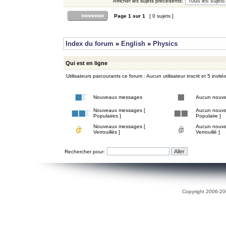
Afficher les sujets précédents:
Page
1
sur
1
[ 0 sujets ]
Index du forum
»
English
»
Physics
Qui est en ligne
Utilisateurs parcourants ce forum : Aucun utilisateur inscrit et 5 invité
Nouveaux messages
Aucun nouv
Nouveaux messages [
Aucun nouve
Populaires ]
Populaire ]
Nouveaux messages [
Aucun nouve
Verrouillés ]
Verrouillé ]
Rechercher pour:
Copyright 2006-200