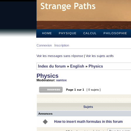
HOME
PHYSIQUE
CALCUL
PHILOSOPHIE
Connexion
Inscription
Voir les messages sans réponse
|
Voir les sujets actifs
Index du forum
»
English
»
Physics
Physics
Modérateur:
xantox
Page
1
sur
1
[ 0 sujets ]
Sujets
Annonces
How to insert math formulas in this forum