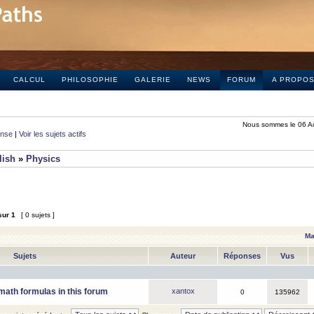
CALCUL
PHILOSOPHIE
GALERIE
NEWS
FORUM
A PROPO
Nous sommes le 06 A
onse
|
Voir les sujets actifs
lish
»
Physics
sur
1
[ 0 sujets ]
Ma
Sujets
Auteur
Réponses
Vus
math formulas in this forum
xantox
0
135962