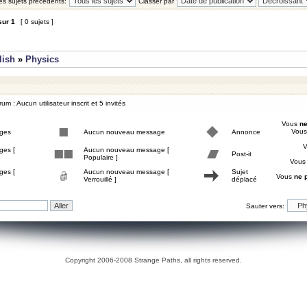
les sujets précédents:
Classer par
sur
1
[ 0 sujets ]
lish
»
Physics
um : Aucun utilisateur inscrit et 5 invités
Vous
ne
Vou
ges
Aucun nouveau message
Annonce
ges [
Aucun nouveau message [
Post-it
Populaire ]
Vou
ges [
Aucun nouveau message [
Sujet
Vous
ne 
Verrouillé ]
déplacé
Sauter vers:
Copyright 2006-2008 Strange Paths, all rights reserved.