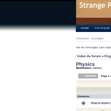
HOME
PHYSIQUE
Connexion
Inscription
Voir les messages sans rép
Index du forum
»
Eng
Physics
Modérateur:
xantox
Page
1
Annonces
How to insert 