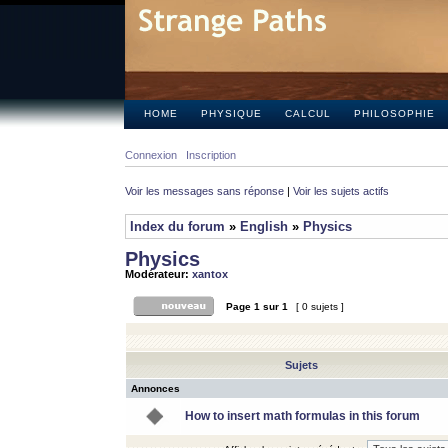
HOME
PHYSIQUE
CALCUL
PHILOSOPHIE
Connexion
Inscription
Voir les messages sans réponse
|
Voir les sujets actifs
Index du forum
»
English
»
Physics
Physics
Modérateur:
xantox
Page
1
sur
1
[ 0 sujets ]
Sujets
Annonces
How to insert math formulas in this forum