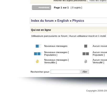
Afficher les sujets précédents:
Page
1
sur
1
[ 0 sujets ]
Index du forum
»
English
»
Physics
Qui est en ligne
Utilisateurs parcourants ce forum : Aucun utilisateur inscrit et 1 invité
Nouveaux messages
Aucun nouv
Nouveaux messages [
Aucun nouve
Populaires ]
Populaire ]
Nouveaux messages [
Aucun nouve
Verrouillés ]
Verrouillé ]
Rechercher pour:
Copyright 2006-200