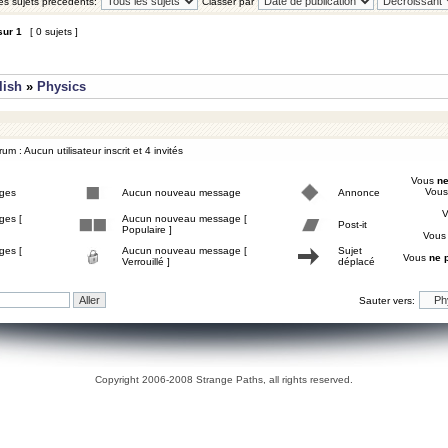
les sujets précédents:
Classer par
sur
1
[ 0 sujets ]
lish
»
Physics
um : Aucun utilisateur inscrit et 4 invités
Vous
ne
Vou
ges
Aucun nouveau message
Annonce
ges [
Aucun nouveau message [
Post-it
Populaire ]
Vou
ges [
Aucun nouveau message [
Sujet
Vous
ne 
Verrouillé ]
déplacé
Sauter vers:
Copyright 2006-2008 Strange Paths, all rights reserved.