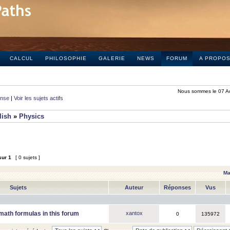
CALCUL
PHILOSOPHIE
GALERIE
NEWS
FORUM
A PROPO
Nous sommes le 07 A
onse
|
Voir les sujets actifs
lish
»
Physics
sur
1
[ 0 sujets ]
Ma
Sujets
Auteur
Réponses
Vus
math formulas in this forum
xantox
0
135972