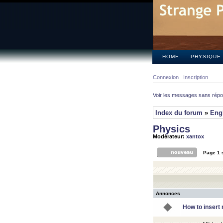
HOME
PHYSIQUE
Connexion
Inscription
Voir les messages sans rép
Index du forum
»
Eng
Physics
Modérateur:
xantox
Page
1
Annonces
How to insert 