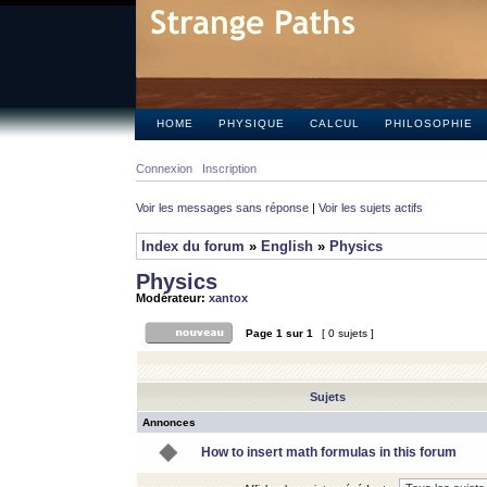
HOME
PHYSIQUE
CALCUL
PHILOSOPHIE
Connexion
Inscription
Voir les messages sans réponse
|
Voir les sujets actifs
Index du forum
»
English
»
Physics
Physics
Modérateur:
xantox
Page
1
sur
1
[ 0 sujets ]
Sujets
Annonces
How to insert math formulas in this forum