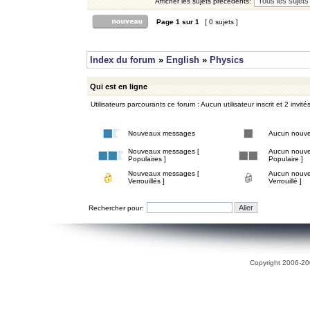
Afficher les sujets précédents:
Page
1
sur
1
[ 0 sujets ]
Index du forum
»
English
»
Physics
Qui est en ligne
Utilisateurs parcourants ce forum : Aucun utilisateur inscrit et 2 invité
Nouveaux messages
Aucun nouv
Nouveaux messages [
Aucun nouve
Populaires ]
Populaire ]
Nouveaux messages [
Aucun nouve
Verrouillés ]
Verrouillé ]
Rechercher pour:
Copyright 2006-200