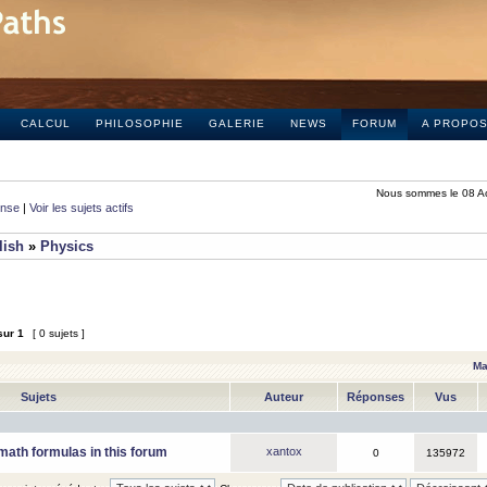
CALCUL
PHILOSOPHIE
GALERIE
NEWS
FORUM
A PROPO
Nous sommes le 08 A
onse
|
Voir les sujets actifs
lish
»
Physics
sur
1
[ 0 sujets ]
Ma
Sujets
Auteur
Réponses
Vus
math formulas in this forum
xantox
0
135972