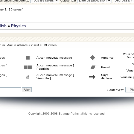
les sujets précédents:
Classer par
sur
1
[ 0 sujets ]
lish
»
Physics
um : Aucun utilisateur inscrit et 19 invités
Vous
ne
Vou
ges
Aucun nouveau message
Annonce
ges [
Aucun nouveau message [
Post-it
Populaire ]
Vou
ges [
Aucun nouveau message [
Sujet
Vous
ne 
Verrouillé ]
déplacé
Sauter vers:
Copyright 2006-2008 Strange Paths, all rights reserved.