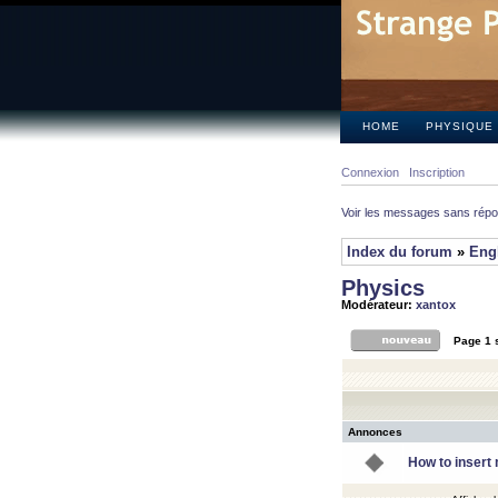
HOME
PHYSIQUE
Connexion
Inscription
Voir les messages sans rép
Index du forum
»
Eng
Physics
Modérateur:
xantox
Page
1
Annonces
How to insert 