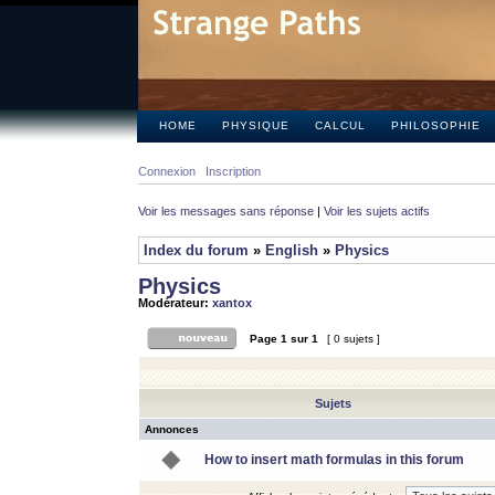
HOME
PHYSIQUE
CALCUL
PHILOSOPHIE
Connexion
Inscription
Voir les messages sans réponse
|
Voir les sujets actifs
Index du forum
»
English
»
Physics
Physics
Modérateur:
xantox
Page
1
sur
1
[ 0 sujets ]
Sujets
Annonces
How to insert math formulas in this forum