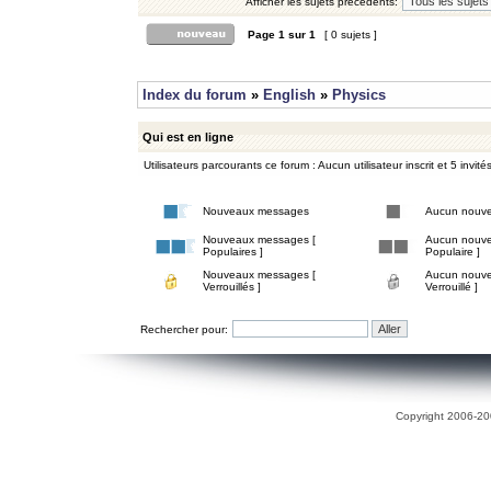
Afficher les sujets précédents:
Page
1
sur
1
[ 0 sujets ]
Index du forum
»
English
»
Physics
Qui est en ligne
Utilisateurs parcourants ce forum : Aucun utilisateur inscrit et 5 invité
Nouveaux messages
Aucun nouv
Nouveaux messages [
Aucun nouve
Populaires ]
Populaire ]
Nouveaux messages [
Aucun nouve
Verrouillés ]
Verrouillé ]
Rechercher pour:
Copyright 2006-200