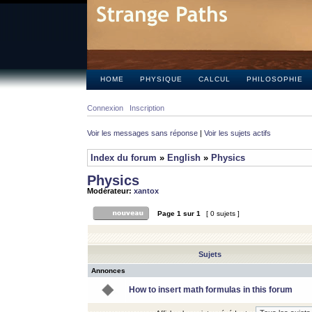
HOME
PHYSIQUE
CALCUL
PHILOSOPHIE
Connexion
Inscription
Voir les messages sans réponse
|
Voir les sujets actifs
Index du forum
»
English
»
Physics
Physics
Modérateur:
xantox
Page
1
sur
1
[ 0 sujets ]
Sujets
Annonces
How to insert math formulas in this forum