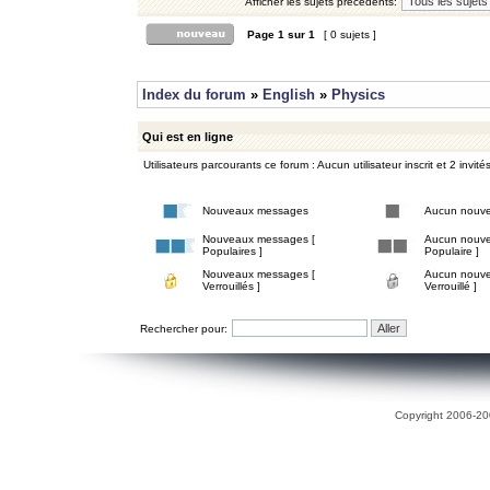
Afficher les sujets précédents:
Page
1
sur
1
[ 0 sujets ]
Index du forum
»
English
»
Physics
Qui est en ligne
Utilisateurs parcourants ce forum : Aucun utilisateur inscrit et 2 invité
Nouveaux messages
Aucun nouv
Nouveaux messages [
Aucun nouve
Populaires ]
Populaire ]
Nouveaux messages [
Aucun nouve
Verrouillés ]
Verrouillé ]
Rechercher pour:
Copyright 2006-200