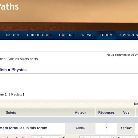
CALCUL
PHILOSOPHIE
GALERIE
NEWS
FORUM
A PROPO
Nous sommes le 06 A
onse
|
Voir les sujets actifs
lish
»
Physics
sur
1
[ 0 sujets ]
Ma
Sujets
Auteur
Réponses
Vus
math formulas in this forum
xantox
0
135962