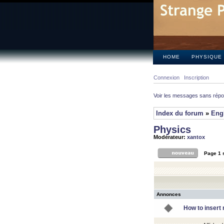
HOME
PHYSIQUE
Connexion
Inscription
Voir les messages sans rép
Index du forum
»
Eng
Physics
Modérateur:
xantox
Page
1
Annonces
How to insert 