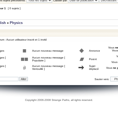
les sujets précédents:
Classer par
sur
1
[ 0 sujets ]
lish
»
Physics
um : Aucun utilisateur inscrit et 1 invité
Vous
ne
Vou
ges
Aucun nouveau message
Annonce
ges [
Aucun nouveau message [
Post-it
Populaire ]
Vou
ges [
Aucun nouveau message [
Sujet
Vous
ne 
Verrouillé ]
déplacé
Sauter vers:
Copyright 2006-2008 Strange Paths, all rights reserved.