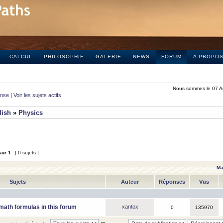
CALCUL
PHILOSOPHIE
GALERIE
NEWS
FORUM
A PROPO
Nous sommes le 07 A
onse
|
Voir les sujets actifs
lish
»
Physics
sur
1
[ 0 sujets ]
Ma
Sujets
Auteur
Réponses
Vus
math formulas in this forum
xantox
0
135970