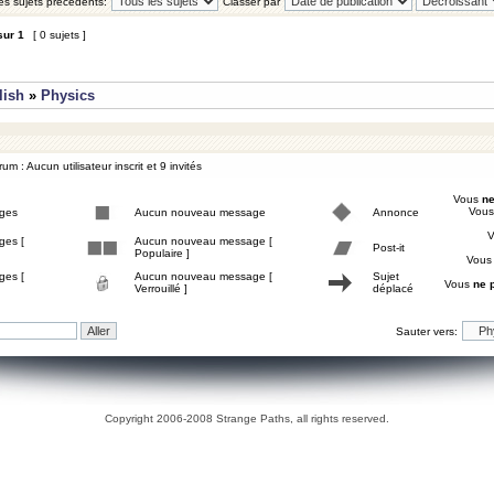
les sujets précédents:
Classer par
sur
1
[ 0 sujets ]
lish
»
Physics
um : Aucun utilisateur inscrit et 9 invités
Vous
ne
Vou
ges
Aucun nouveau message
Annonce
ges [
Aucun nouveau message [
Post-it
Populaire ]
Vou
ges [
Aucun nouveau message [
Sujet
Vous
ne 
Verrouillé ]
déplacé
Sauter vers:
Copyright 2006-2008 Strange Paths, all rights reserved.