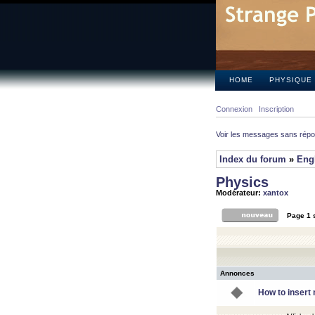
HOME
PHYSIQUE
Connexion
Inscription
Voir les messages sans rép
Index du forum
»
Eng
Physics
Modérateur:
xantox
Page
1
Annonces
How to insert 