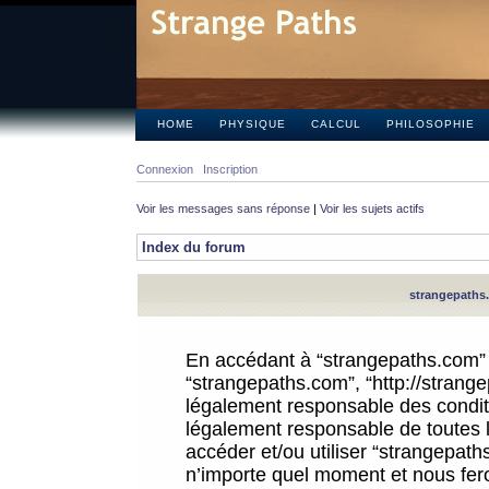
HOME
PHYSIQUE
CALCUL
PHILOSOPHIE
Connexion
Inscription
Voir les messages sans réponse
|
Voir les sujets actifs
Index du forum
strangepaths.
En accédant à “strangepaths.com” (d
“strangepaths.com”, “http://strang
légalement responsable des conditi
légalement responsable de toutes l
accéder et/ou utiliser “strangepat
n’importe quel moment et nous fer