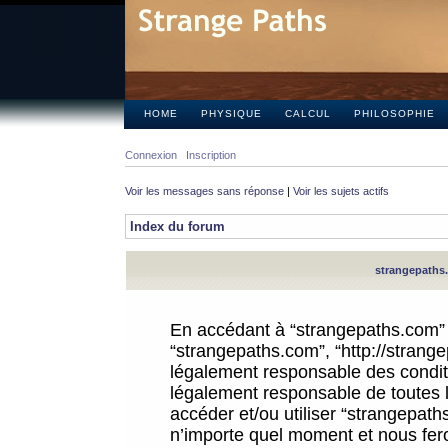
HOME
PHYSIQUE
CALCUL
PHILOSOPHIE
Connexion
Inscription
Voir les messages sans réponse
|
Voir les sujets actifs
Index du forum
strangepaths.
En accédant à “strangepaths.com” (d
“strangepaths.com”, “http://strang
légalement responsable des conditi
légalement responsable de toutes l
accéder et/ou utiliser “strangepat
n’importe quel moment et nous fer