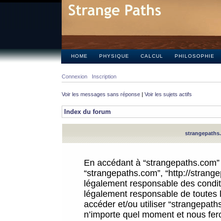
HOME
PHYSIQUE
CALCUL
PHILOSOPHIE
Connexion
Inscription
Voir les messages sans réponse
|
Voir les sujets actifs
Index du forum
strangepaths.
En accédant à “strangepaths.com” (d
“strangepaths.com”, “http://strang
légalement responsable des conditi
légalement responsable de toutes l
accéder et/ou utiliser “strangepat
n’importe quel moment et nous fer