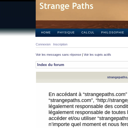
HOME
PHYSIQUE
CALCUL
PHILOSOPHIE
Connexion
Inscription
Voir les messages sans réponse
|
Voir les sujets actifs
Index du forum
strangepaths.
En accédant à “strangepaths.com” (d
“strangepaths.com”, “http://strang
légalement responsable des conditi
légalement responsable de toutes l
accéder et/ou utiliser “strangepat
n’importe quel moment et nous fer