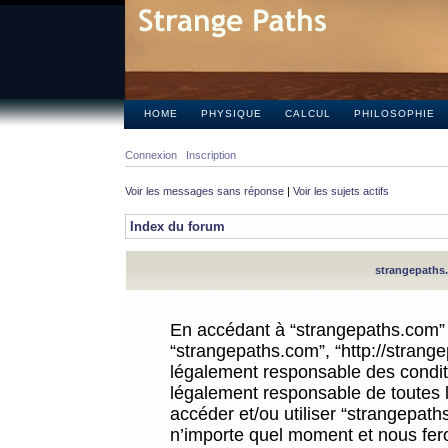
HOME
PHYSIQUE
CALCUL
PHILOSOPHIE
Connexion
Inscription
Voir les messages sans réponse
|
Voir les sujets actifs
Index du forum
strangepaths.
En accédant à “strangepaths.com” (d
“strangepaths.com”, “http://strang
légalement responsable des conditi
légalement responsable de toutes l
accéder et/ou utiliser “strangepat
n’importe quel moment et nous fer