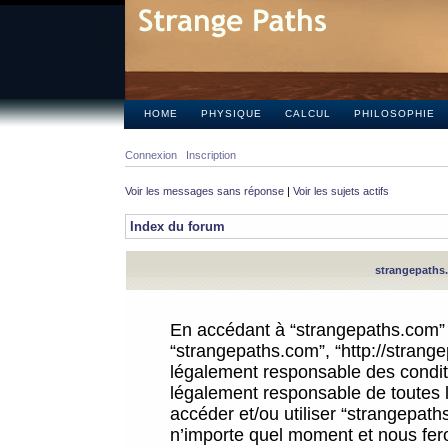
HOME
PHYSIQUE
CALCUL
PHILOSOPHIE
Connexion
Inscription
Voir les messages sans réponse
|
Voir les sujets actifs
Index du forum
strangepaths.
En accédant à “strangepaths.com” (d
“strangepaths.com”, “http://strang
légalement responsable des conditi
légalement responsable de toutes l
accéder et/ou utiliser “strangepat
n’importe quel moment et nous fer