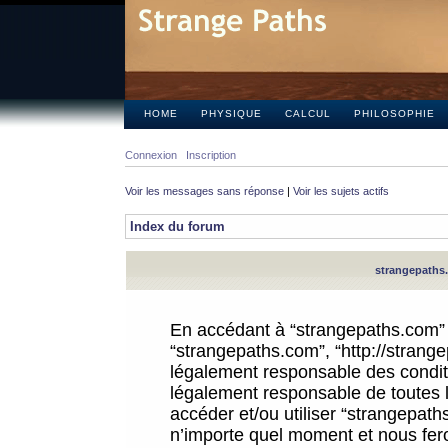
HOME
PHYSIQUE
CALCUL
PHILOSOPHIE
Connexion
Inscription
Voir les messages sans réponse
|
Voir les sujets actifs
Index du forum
strangepaths.
En accédant à “strangepaths.com” (d
“strangepaths.com”, “http://strang
légalement responsable des conditi
légalement responsable de toutes l
accéder et/ou utiliser “strangepat
n’importe quel moment et nous fer