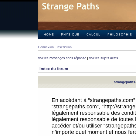
HOME
PHYSIQUE
CALCUL
PHILOSOPHIE
Connexion
Inscription
Voir les messages sans réponse
|
Voir les sujets actifs
Index du forum
strangepaths.
En accédant à “strangepaths.com” (d
“strangepaths.com”, “http://strang
légalement responsable des conditi
légalement responsable de toutes l
accéder et/ou utiliser “strangepat
n’importe quel moment et nous fer