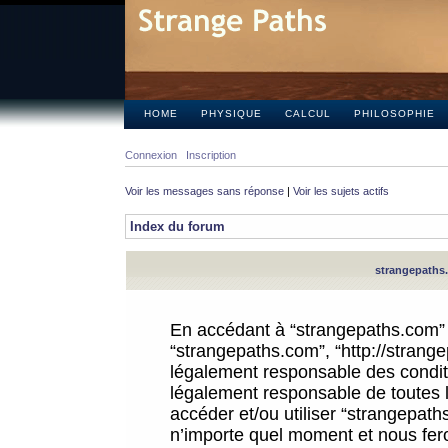
HOME
PHYSIQUE
CALCUL
PHILOSOPHIE
Connexion
Inscription
Voir les messages sans réponse
|
Voir les sujets actifs
Index du forum
strangepaths.
En accédant à “strangepaths.com” (d
“strangepaths.com”, “http://strang
légalement responsable des conditi
légalement responsable de toutes l
accéder et/ou utiliser “strangepat
n’importe quel moment et nous fer