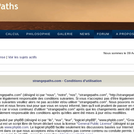
CALCUL
PHILOSOPHIE
GALERIE
NEWS
FORUM
A PROPO
Nous sommes le 09 A
onse
|
Voir les sujets actifs
strangepaths.com - Conditions d’utilisation
ngepaths.com” (désigné ici par “nous”, “notre”, “nos”, “strangepaths.com”, “http://strangepa
e légalement responsable des conditions suivantes. Si vous n’acceptez pas d’être légaleme
s suivantes veuillez alors ne pas accéder et/ou utiliser “strangepaths.com”. Nous pouvons mod
nt et nous ferons tout pour que vous en soyez informé, bien qu’il soit prudent de passer en 
car si vous continuez d’utiliser “strangepaths.com” après que les changements aient été e
alement responsable des conditions après qu’elles aient été mises à jour et/ou modifiées.
pulsé par phpBB (désigné ici par “ils”, “eux”, “leur”, “logiciel phpBB”, “www.phpbb.com”, “Gr
 est un script libre de forum déclaré sous la license “
General Public License
” (désigné ici p
uis
www.phpbb.com
. Le logiciel phpBB facilite seulement les discussions basées sur Internet
ement dans ce que nous acceptons et/ou n’acceptons pas comme contenu ou conduite permis. 