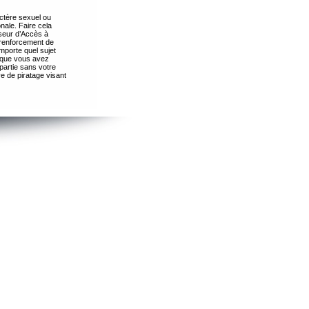
ctère sexuel ou
nale. Faire cela
seur d’Accès à
 renforcement de
importe quel sujet
s que vous avez
partie sans votre
e de piratage visant