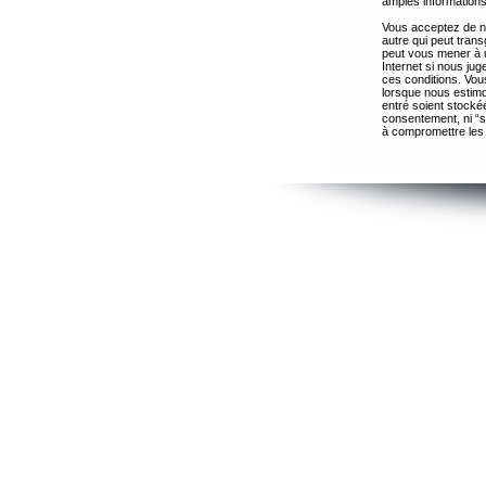
amples informations
Vous acceptez de ne
autre qui peut trans
peut vous mener à 
Internet si nous ju
ces conditions. Vous
lorsque nous estimo
entré soient stocké
consentement, ni “s
à compromettre les