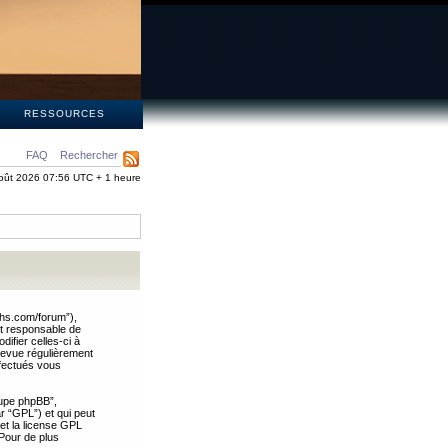
S
RESSOURCES
FAQ
Rechercher
oût 2026 07:56 UTC + 1 heure
ths.com/forum”),
nt responsable de
ifier celles-ci à
revue régulièrement
ffectués vous
oupe phpBB”,
ar “GPL”) et qui peut
 et la license GPL
Pour de plus