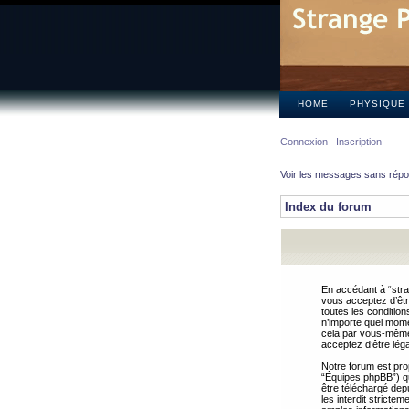
HOME
PHYSIQUE
Connexion
Inscription
Voir les messages sans rép
Index du forum
En accédant à “stra
vous acceptez d’êtr
toutes les condition
n’importe quel mome
cela par vous-même 
acceptez d’être lég
Notre forum est pro
“Équipes phpBB”) qui
être téléchargé dep
les interdit strict