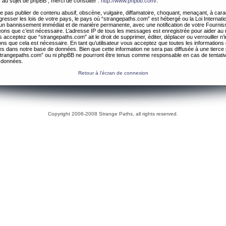
 au sujet de phpBB , merci de consulter :
http://www.phpbb.com/
.
 pas publier de contenu abusif, obscène, vulgaire, diffamatoire, choquant, menaçant, à cara
gresser les lois de votre pays, le pays où “strangepaths.com” est hébergé ou la Loi Internatio
un bannissement immédiat et de manière permanente, avec une notification de votre Fournis
geons que c’est nécessaire. L’adresse IP de tous les messages est enregistrée pour aider au
 acceptez que “strangepaths.com” ait le droit de supprimer, éditer, déplacer ou verrouiller n’
ns que cela est nécessaire. En tant qu’utilisateur vous acceptez que toutes les information
es dans notre base de données. Bien que cette information ne sera pas diffusée à une tierce 
trangepaths.com” ou ni phpBB ne pourront être tenus comme responsable en cas de tentativ
 données.
Retour à l’écran de connexion
Copyright 2006-2008 Strange Paths, all rights reserved.