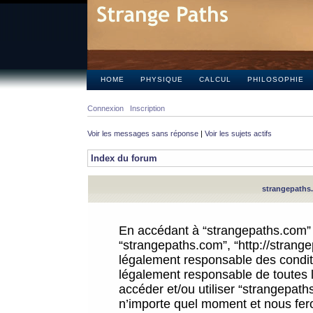
HOME
PHYSIQUE
CALCUL
PHILOSOPHIE
Connexion
Inscription
Voir les messages sans réponse
|
Voir les sujets actifs
Index du forum
strangepaths.
En accédant à “strangepaths.com” (d
“strangepaths.com”, “http://strang
légalement responsable des conditi
légalement responsable de toutes l
accéder et/ou utiliser “strangepat
n’importe quel moment et nous fer