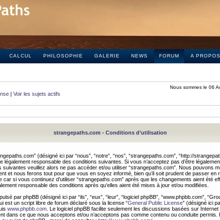
CALCUL
PHILOSOPHIE
GALERIE
NEWS
FORUM
A PROPO
Nous sommes le 06 A
onse
|
Voir les sujets actifs
strangepaths.com - Conditions d’utilisation
ngepaths.com” (désigné ici par “nous”, “notre”, “nos”, “strangepaths.com”, “http://strangepa
e légalement responsable des conditions suivantes. Si vous n’acceptez pas d’être légaleme
s suivantes veuillez alors ne pas accéder et/ou utiliser “strangepaths.com”. Nous pouvons mod
nt et nous ferons tout pour que vous en soyez informé, bien qu’il soit prudent de passer en 
car si vous continuez d’utiliser “strangepaths.com” après que les changements aient été e
alement responsable des conditions après qu’elles aient été mises à jour et/ou modifiées.
pulsé par phpBB (désigné ici par “ils”, “eux”, “leur”, “logiciel phpBB”, “www.phpbb.com”, “Gr
 est un script libre de forum déclaré sous la license “
General Public License
” (désigné ici p
uis
www.phpbb.com
. Le logiciel phpBB facilite seulement les discussions basées sur Internet
ement dans ce que nous acceptons et/ou n’acceptons pas comme contenu ou conduite permis. 