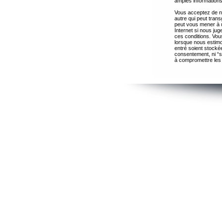
amples informations
Vous acceptez de ne
autre qui peut trans
peut vous mener à 
Internet si nous ju
ces conditions. Vous
lorsque nous estimo
entré soient stocké
consentement, ni “s
à compromettre les