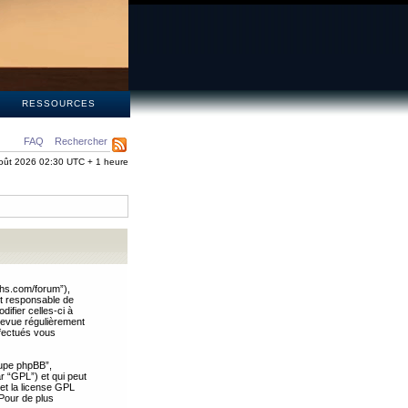
S
RESSOURCES
FAQ
Rechercher
oût 2026 02:30 UTC + 1 heure
ths.com/forum”),
nt responsable de
ifier celles-ci à
revue régulièrement
ffectués vous
oupe phpBB”,
ar “GPL”) et qui peut
 et la license GPL
Pour de plus