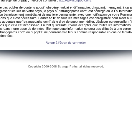
 au sujet de phpBB , merci de consulter :
http://www.phpbb.com/
.
 pas publier de contenu abusif, obscène, vulgaire, diffamatoire, choquant, menaçant, à cara
gresser les lois de votre pays, le pays où “strangepaths.com” est hébergé ou la Loi Internatio
un bannissement immédiat et de manière permanente, avec une notification de votre Fournis
geons que c’est nécessaire. L’adresse IP de tous les messages est enregistrée pour aider au
 acceptez que “strangepaths.com” ait le droit de supprimer, éditer, déplacer ou verrouiller n’
ns que cela est nécessaire. En tant qu’utilisateur vous acceptez que toutes les information
es dans notre base de données. Bien que cette information ne sera pas diffusée à une tierce 
trangepaths.com” ou ni phpBB ne pourront être tenus comme responsable en cas de tentativ
 données.
Retour à l’écran de connexion
Copyright 2006-2008 Strange Paths, all rights reserved.