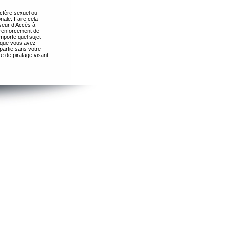
ctère sexuel ou
nale. Faire cela
seur d’Accès à
 renforcement de
importe quel sujet
s que vous avez
partie sans votre
e de piratage visant