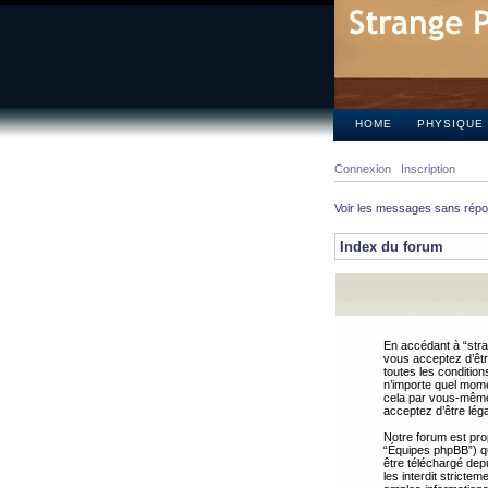
HOME
PHYSIQUE
Connexion
Inscription
Voir les messages sans rép
Index du forum
En accédant à “stra
vous acceptez d’êtr
toutes les condition
n’importe quel mome
cela par vous-même 
acceptez d’être lég
Notre forum est pro
“Équipes phpBB”) qui
être téléchargé dep
les interdit strict