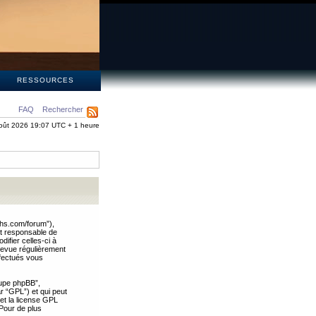
S
RESSOURCES
FAQ
Rechercher
oût 2026 19:07 UTC + 1 heure
ths.com/forum”),
nt responsable de
ifier celles-ci à
revue régulièrement
ffectués vous
oupe phpBB”,
ar “GPL”) et qui peut
 et la license GPL
Pour de plus