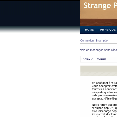
HOME
PHYSIQUE
Connexion
Inscription
Voir les messages sans rép
Index du forum
En accédant à “stra
vous acceptez d’êtr
toutes les condition
n’importe quel mome
cela par vous-même 
acceptez d’être lég
Notre forum est pro
“Équipes phpBB”) qui
être téléchargé dep
les interdit strict