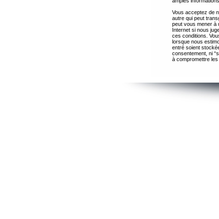
amples informations
Vous acceptez de ne
autre qui peut trans
peut vous mener à 
Internet si nous ju
ces conditions. Vous
lorsque nous estimo
entré soient stocké
consentement, ni “s
à compromettre les