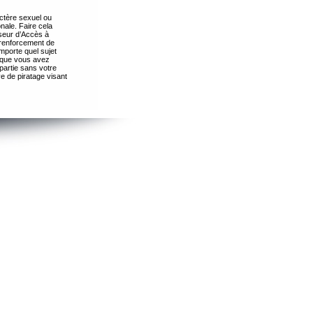
ctère sexuel ou
nale. Faire cela
seur d’Accès à
 renforcement de
importe quel sujet
s que vous avez
partie sans votre
e de piratage visant