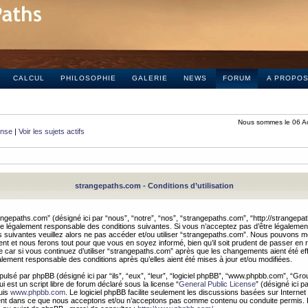
CALCUL
PHILOSOPHIE
GALERIE
NEWS
FORUM
A PROPO
Nous sommes le 06 A
onse
|
Voir les sujets actifs
strangepaths.com - Conditions d’utilisation
ngepaths.com” (désigné ici par “nous”, “notre”, “nos”, “strangepaths.com”, “http://strangepa
e légalement responsable des conditions suivantes. Si vous n’acceptez pas d’être légaleme
s suivantes veuillez alors ne pas accéder et/ou utiliser “strangepaths.com”. Nous pouvons mod
nt et nous ferons tout pour que vous en soyez informé, bien qu’il soit prudent de passer en 
car si vous continuez d’utiliser “strangepaths.com” après que les changements aient été e
alement responsable des conditions après qu’elles aient été mises à jour et/ou modifiées.
pulsé par phpBB (désigné ici par “ils”, “eux”, “leur”, “logiciel phpBB”, “www.phpbb.com”, “Gr
 est un script libre de forum déclaré sous la license “
General Public License
” (désigné ici p
uis
www.phpbb.com
. Le logiciel phpBB facilite seulement les discussions basées sur Internet
ement dans ce que nous acceptons et/ou n’acceptons pas comme contenu ou conduite permis. 