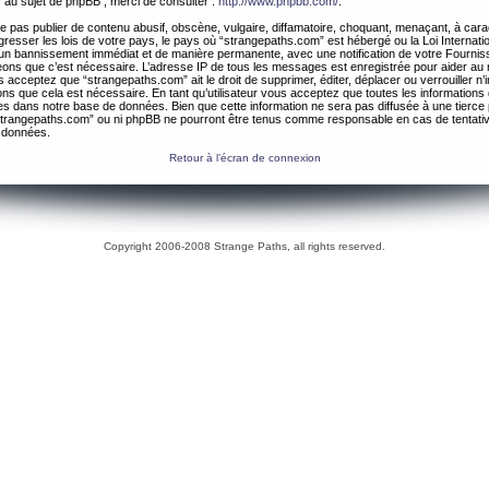
 au sujet de phpBB , merci de consulter :
http://www.phpbb.com/
.
 pas publier de contenu abusif, obscène, vulgaire, diffamatoire, choquant, menaçant, à cara
gresser les lois de votre pays, le pays où “strangepaths.com” est hébergé ou la Loi Internatio
un bannissement immédiat et de manière permanente, avec une notification de votre Fournis
geons que c’est nécessaire. L’adresse IP de tous les messages est enregistrée pour aider au
 acceptez que “strangepaths.com” ait le droit de supprimer, éditer, déplacer ou verrouiller n’
ns que cela est nécessaire. En tant qu’utilisateur vous acceptez que toutes les information
es dans notre base de données. Bien que cette information ne sera pas diffusée à une tierce 
trangepaths.com” ou ni phpBB ne pourront être tenus comme responsable en cas de tentativ
 données.
Retour à l’écran de connexion
Copyright 2006-2008 Strange Paths, all rights reserved.