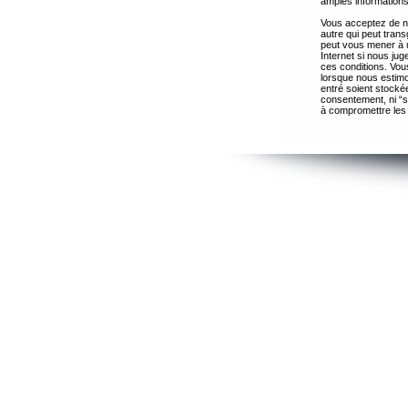
amples informations
Vous acceptez de ne
autre qui peut trans
peut vous mener à 
Internet si nous ju
ces conditions. Vous
lorsque nous estimo
entré soient stocké
consentement, ni “s
à compromettre les