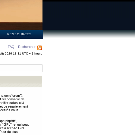
S
RESSOURCES
FAQ
Rechercher
oût 2026 13:31 UTC + 1 heure
ths.com/forum”),
nt responsable de
ifier celles-ci à
revue régulièrement
ffectués vous
oupe phpBB”,
ar “GPL”) et qui peut
 et la license GPL
Pour de plus