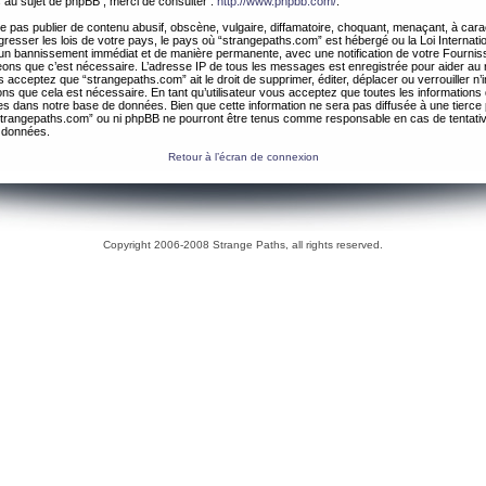
 au sujet de phpBB , merci de consulter :
http://www.phpbb.com/
.
 pas publier de contenu abusif, obscène, vulgaire, diffamatoire, choquant, menaçant, à cara
gresser les lois de votre pays, le pays où “strangepaths.com” est hébergé ou la Loi Internatio
un bannissement immédiat et de manière permanente, avec une notification de votre Fournis
geons que c’est nécessaire. L’adresse IP de tous les messages est enregistrée pour aider au
 acceptez que “strangepaths.com” ait le droit de supprimer, éditer, déplacer ou verrouiller n’
ns que cela est nécessaire. En tant qu’utilisateur vous acceptez que toutes les information
es dans notre base de données. Bien que cette information ne sera pas diffusée à une tierce 
trangepaths.com” ou ni phpBB ne pourront être tenus comme responsable en cas de tentativ
 données.
Retour à l’écran de connexion
Copyright 2006-2008 Strange Paths, all rights reserved.