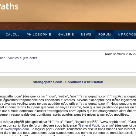
CALCUL
PHILOSOPHIE
GALERIE
NEWS
FORUM
A PROPO
Nous sommes le 07 A
onse
|
Voir les sujets actifs
strangepaths.com - Conditions d’utilisation
ngepaths.com” (désigné ici par “nous”, “notre”, “nos”, “strangepaths.com”, “http://strangepa
e légalement responsable des conditions suivantes. Si vous n’acceptez pas d’être légaleme
s suivantes veuillez alors ne pas accéder et/ou utiliser “strangepaths.com”. Nous pouvons mod
nt et nous ferons tout pour que vous en soyez informé, bien qu’il soit prudent de passer en 
car si vous continuez d’utiliser “strangepaths.com” après que les changements aient été e
alement responsable des conditions après qu’elles aient été mises à jour et/ou modifiées.
pulsé par phpBB (désigné ici par “ils”, “eux”, “leur”, “logiciel phpBB”, “www.phpbb.com”, “Gr
 est un script libre de forum déclaré sous la license “
General Public License
” (désigné ici p
uis
www.phpbb.com
. Le logiciel phpBB facilite seulement les discussions basées sur Internet
ement dans ce que nous acceptons et/ou n’acceptons pas comme contenu ou conduite permis. 