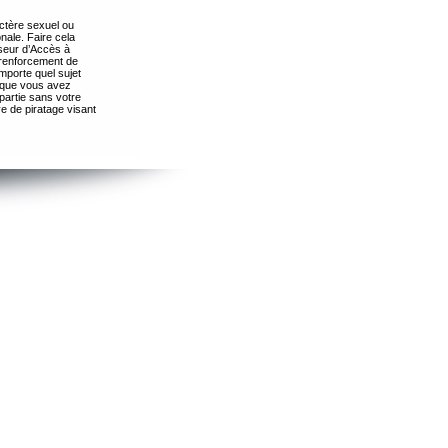
ctère sexuel ou
nale. Faire cela
seur d’Accès à
 renforcement de
importe quel sujet
s que vous avez
partie sans votre
e de piratage visant