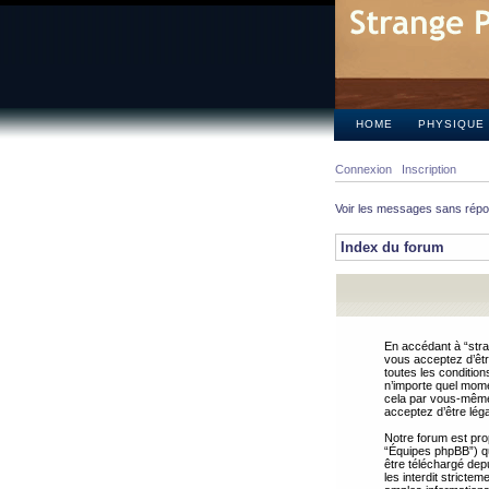
HOME
PHYSIQUE
Connexion
Inscription
Voir les messages sans rép
Index du forum
En accédant à “stra
vous acceptez d’êtr
toutes les condition
n’importe quel mome
cela par vous-même 
acceptez d’être lég
Notre forum est pro
“Équipes phpBB”) qui
être téléchargé dep
les interdit strict