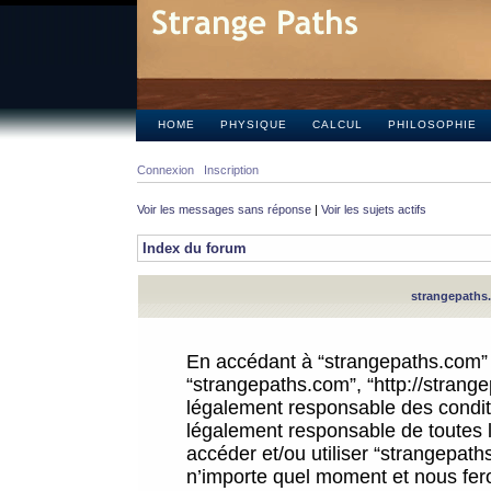
HOME
PHYSIQUE
CALCUL
PHILOSOPHIE
Connexion
Inscription
Voir les messages sans réponse
|
Voir les sujets actifs
Index du forum
strangepaths.
En accédant à “strangepaths.com” (d
“strangepaths.com”, “http://strang
légalement responsable des conditi
légalement responsable de toutes l
accéder et/ou utiliser “strangepat
n’importe quel moment et nous fer