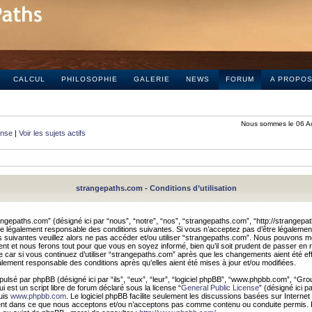
CALCUL
PHILOSOPHIE
GALERIE
NEWS
FORUM
A PROPO
Nous sommes le 06 A
onse
|
Voir les sujets actifs
strangepaths.com - Conditions d’utilisation
ngepaths.com” (désigné ici par “nous”, “notre”, “nos”, “strangepaths.com”, “http://strangepa
e légalement responsable des conditions suivantes. Si vous n’acceptez pas d’être légaleme
s suivantes veuillez alors ne pas accéder et/ou utiliser “strangepaths.com”. Nous pouvons mod
nt et nous ferons tout pour que vous en soyez informé, bien qu’il soit prudent de passer en 
car si vous continuez d’utiliser “strangepaths.com” après que les changements aient été e
alement responsable des conditions après qu’elles aient été mises à jour et/ou modifiées.
pulsé par phpBB (désigné ici par “ils”, “eux”, “leur”, “logiciel phpBB”, “www.phpbb.com”, “Gr
 est un script libre de forum déclaré sous la license “
General Public License
” (désigné ici p
uis
www.phpbb.com
. Le logiciel phpBB facilite seulement les discussions basées sur Internet
ement dans ce que nous acceptons et/ou n’acceptons pas comme contenu ou conduite permis. 