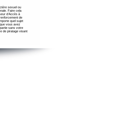
ctère sexuel ou
nale. Faire cela
seur d’Accès à
 renforcement de
importe quel sujet
s que vous avez
partie sans votre
e de piratage visant