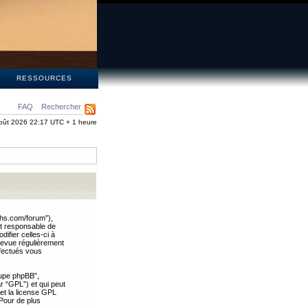
S
RESSOURCES
FAQ
Rechercher
oût 2026 22:17 UTC + 1 heure
ths.com/forum”),
nt responsable de
ifier celles-ci à
revue régulièrement
ffectués vous
oupe phpBB”,
ar “GPL”) et qui peut
 et la license GPL
Pour de plus