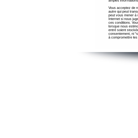
amples informations
Vous acceptez de ne
autre qui peut trans
peut vous mener à 
Internet si nous ju
ces conditions. Vous
lorsque nous estimo
entré soient stocké
consentement, ni “s
à compromettre les