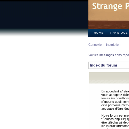
HOME
PHYSIQUE
Connexion
Inscription
Voir les messages sans rép
Index du forum
En accédant à “stra
vous acceptez d’êtr
toutes les condition
n’importe quel mome
cela par vous-même 
acceptez d’être lég
Notre forum est pro
“Équipes phpBB”) qui
être téléchargé dep
les interdit strict