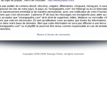
 au sujet de phpBB , merci de consulter :
http://www.phpbb.com/
.
 pas publier de contenu abusif, obscène, vulgaire, diffamatoire, choquant, menaçant, à cara
gresser les lois de votre pays, le pays où “strangepaths.com” est hébergé ou la Loi Internatio
un bannissement immédiat et de manière permanente, avec une notification de votre Fournis
geons que c’est nécessaire. L’adresse IP de tous les messages est enregistrée pour aider au
 acceptez que “strangepaths.com” ait le droit de supprimer, éditer, déplacer ou verrouiller n’
ns que cela est nécessaire. En tant qu’utilisateur vous acceptez que toutes les information
es dans notre base de données. Bien que cette information ne sera pas diffusée à une tierce 
trangepaths.com” ou ni phpBB ne pourront être tenus comme responsable en cas de tentativ
 données.
Retour à l’écran de connexion
Copyright 2006-2008 Strange Paths, all rights reserved.