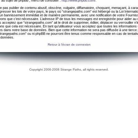
 au sujet de phpBB , merci de consulter :
http://www.phpbb.com/
.
 pas publier de contenu abusif, obscène, vulgaire, diffamatoire, choquant, menaçant, à cara
gresser les lois de votre pays, le pays où “strangepaths.com” est hébergé ou la Loi Internatio
un bannissement immédiat et de manière permanente, avec une notification de votre Fournis
geons que c’est nécessaire. L’adresse IP de tous les messages est enregistrée pour aider au
 acceptez que “strangepaths.com” ait le droit de supprimer, éditer, déplacer ou verrouiller n’
ns que cela est nécessaire. En tant qu’utilisateur vous acceptez que toutes les information
es dans notre base de données. Bien que cette information ne sera pas diffusée à une tierce 
trangepaths.com” ou ni phpBB ne pourront être tenus comme responsable en cas de tentativ
 données.
Retour à l’écran de connexion
Copyright 2006-2008 Strange Paths, all rights reserved.