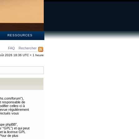
S
RESSOURCES
FAQ
Rechercher
oût 2026 18:36 UTC + 1 heure
ths.com/forum”),
nt responsable de
ifier celles-ci à
revue régulièrement
ffectués vous
oupe phpBB”,
ar “GPL”) et qui peut
 et la license GPL
Pour de plus