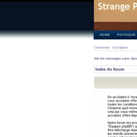
HOME
PHYSIQUE
Connexion
Inscription
Voir les messages sans rép
Index du forum
En accédant à “stra
vous acceptez d’êtr
toutes les condition
n’importe quel mome
cela par vous-même 
acceptez d’être lég
Notre forum est pro
“Équipes phpBB”) qui
être téléchargé dep
les interdit strict