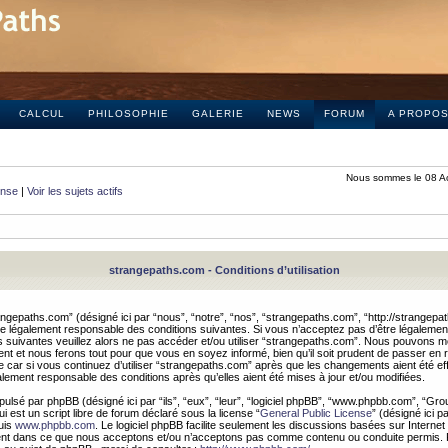
CALCUL
PHILOSOPHIE
GALERIE
NEWS
FORUM
A PROPO
Nous sommes le 08 A
onse
|
Voir les sujets actifs
strangepaths.com - Conditions d’utilisation
ngepaths.com” (désigné ici par “nous”, “notre”, “nos”, “strangepaths.com”, “http://strangepa
e légalement responsable des conditions suivantes. Si vous n’acceptez pas d’être légaleme
s suivantes veuillez alors ne pas accéder et/ou utiliser “strangepaths.com”. Nous pouvons mod
nt et nous ferons tout pour que vous en soyez informé, bien qu’il soit prudent de passer en 
car si vous continuez d’utiliser “strangepaths.com” après que les changements aient été e
alement responsable des conditions après qu’elles aient été mises à jour et/ou modifiées.
pulsé par phpBB (désigné ici par “ils”, “eux”, “leur”, “logiciel phpBB”, “www.phpbb.com”, “Gr
 est un script libre de forum déclaré sous la license “
General Public License
” (désigné ici p
uis
www.phpbb.com
. Le logiciel phpBB facilite seulement les discussions basées sur Internet
ement dans ce que nous acceptons et/ou n’acceptons pas comme contenu ou conduite permis. 