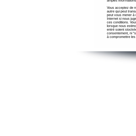
amples informations
Vous acceptez de ne
autre qui peut trans
peut vous mener à 
Internet si nous ju
ces conditions. Vous
lorsque nous estimo
entré soient stocké
consentement, ni “s
à compromettre les