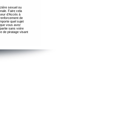
ctère sexuel ou
nale. Faire cela
seur d’Accès à
 renforcement de
importe quel sujet
s que vous avez
partie sans votre
e de piratage visant