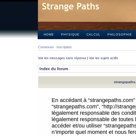
HOME
PHYSIQUE
CALCUL
PHILOSOPHIE
Connexion
Inscription
Voir les messages sans réponse
|
Voir les sujets actifs
Index du forum
strangepaths.
En accédant à “strangepaths.com” (d
“strangepaths.com”, “http://strang
légalement responsable des conditi
légalement responsable de toutes l
accéder et/ou utiliser “strangepat
n’importe quel moment et nous fer