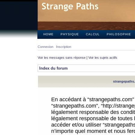
HOME
PHYSIQUE
CALCUL
PHILOSOPHIE
Connexion
Inscription
Voir les messages sans réponse
|
Voir les sujets actifs
Index du forum
strangepaths.
En accédant à “strangepaths.com” (d
“strangepaths.com”, “http://strang
légalement responsable des conditi
légalement responsable de toutes l
accéder et/ou utiliser “strangepat
n’importe quel moment et nous fer