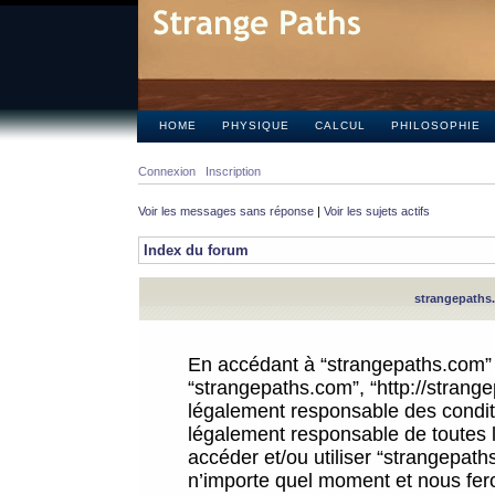
HOME
PHYSIQUE
CALCUL
PHILOSOPHIE
Connexion
Inscription
Voir les messages sans réponse
|
Voir les sujets actifs
Index du forum
strangepaths.
En accédant à “strangepaths.com” (d
“strangepaths.com”, “http://strang
légalement responsable des conditi
légalement responsable de toutes l
accéder et/ou utiliser “strangepat
n’importe quel moment et nous fer