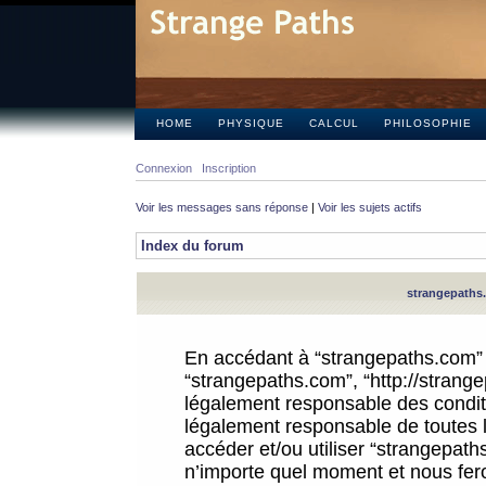
HOME
PHYSIQUE
CALCUL
PHILOSOPHIE
Connexion
Inscription
Voir les messages sans réponse
|
Voir les sujets actifs
Index du forum
strangepaths.
En accédant à “strangepaths.com” (d
“strangepaths.com”, “http://strang
légalement responsable des conditi
légalement responsable de toutes l
accéder et/ou utiliser “strangepat
n’importe quel moment et nous fer