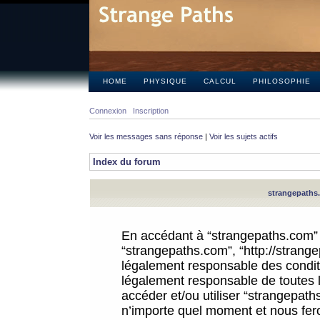
HOME
PHYSIQUE
CALCUL
PHILOSOPHIE
Connexion
Inscription
Voir les messages sans réponse
|
Voir les sujets actifs
Index du forum
strangepaths.
En accédant à “strangepaths.com” (d
“strangepaths.com”, “http://strang
légalement responsable des conditi
légalement responsable de toutes l
accéder et/ou utiliser “strangepat
n’importe quel moment et nous fer