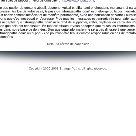
 au sujet de phpBB , merci de consulter :
http://www.phpbb.com/
.
 pas publier de contenu abusif, obscène, vulgaire, diffamatoire, choquant, menaçant, à cara
gresser les lois de votre pays, le pays où “strangepaths.com” est hébergé ou la Loi Internatio
un bannissement immédiat et de manière permanente, avec une notification de votre Fournis
geons que c’est nécessaire. L’adresse IP de tous les messages est enregistrée pour aider au
 acceptez que “strangepaths.com” ait le droit de supprimer, éditer, déplacer ou verrouiller n’
ns que cela est nécessaire. En tant qu’utilisateur vous acceptez que toutes les information
es dans notre base de données. Bien que cette information ne sera pas diffusée à une tierce 
trangepaths.com” ou ni phpBB ne pourront être tenus comme responsable en cas de tentativ
 données.
Retour à l’écran de connexion
Copyright 2006-2008 Strange Paths, all rights reserved.