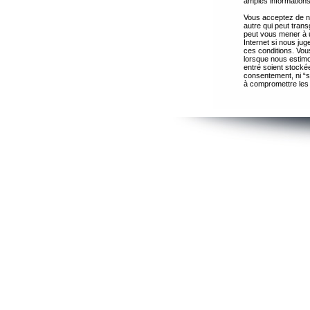
amples informations
Vous acceptez de ne
autre qui peut trans
peut vous mener à 
Internet si nous ju
ces conditions. Vous
lorsque nous estimo
entré soient stocké
consentement, ni “s
à compromettre les