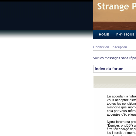
HOME
PHYSIQUE
Connexion
Inscription
Voir les messages sans rép
Index du forum
En accédant à “stra
vous acceptez d’êtr
toutes les condition
n’importe quel mome
cela par vous-même 
acceptez d’être lég
Notre forum est pro
“Équipes phpBB”) qui
être téléchargé dep
les interdit strict