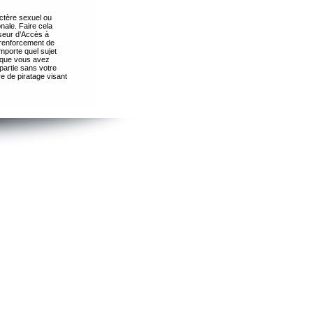
ctère sexuel ou
nale. Faire cela
seur d’Accès à
 renforcement de
importe quel sujet
s que vous avez
partie sans votre
e de piratage visant