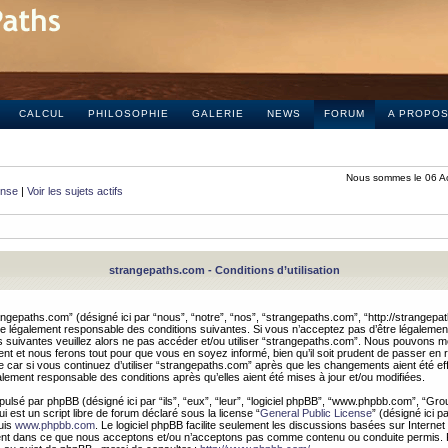
CALCUL
PHILOSOPHIE
GALERIE
NEWS
FORUM
A PROPO
Nous sommes le 06 A
onse
|
Voir les sujets actifs
strangepaths.com - Conditions d’utilisation
ngepaths.com” (désigné ici par “nous”, “notre”, “nos”, “strangepaths.com”, “http://strangepa
e légalement responsable des conditions suivantes. Si vous n’acceptez pas d’être légaleme
s suivantes veuillez alors ne pas accéder et/ou utiliser “strangepaths.com”. Nous pouvons mod
nt et nous ferons tout pour que vous en soyez informé, bien qu’il soit prudent de passer en 
car si vous continuez d’utiliser “strangepaths.com” après que les changements aient été e
alement responsable des conditions après qu’elles aient été mises à jour et/ou modifiées.
pulsé par phpBB (désigné ici par “ils”, “eux”, “leur”, “logiciel phpBB”, “www.phpbb.com”, “Gr
 est un script libre de forum déclaré sous la license “
General Public License
” (désigné ici p
uis
www.phpbb.com
. Le logiciel phpBB facilite seulement les discussions basées sur Internet
ement dans ce que nous acceptons et/ou n’acceptons pas comme contenu ou conduite permis. 