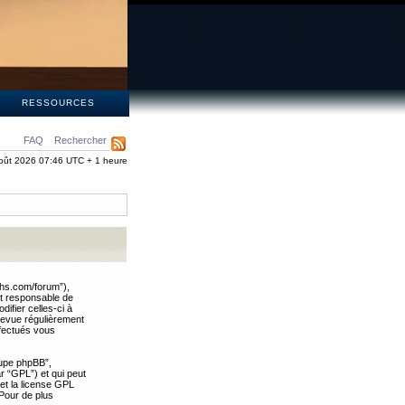
S
RESSOURCES
FAQ
Rechercher
oût 2026 07:46 UTC + 1 heure
ths.com/forum”),
nt responsable de
ifier celles-ci à
revue régulièrement
ffectués vous
oupe phpBB”,
ar “GPL”) et qui peut
 et la license GPL
Pour de plus