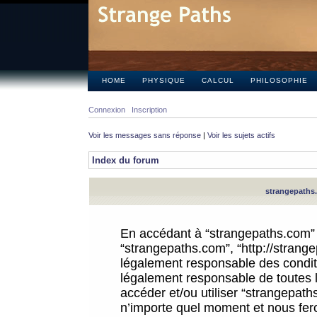
HOME
PHYSIQUE
CALCUL
PHILOSOPHIE
Connexion
Inscription
Voir les messages sans réponse
|
Voir les sujets actifs
Index du forum
strangepaths.
En accédant à “strangepaths.com” (d
“strangepaths.com”, “http://strang
légalement responsable des conditi
légalement responsable de toutes l
accéder et/ou utiliser “strangepat
n’importe quel moment et nous fer